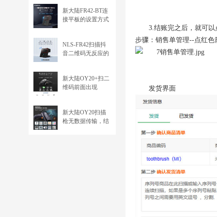
新大陆FR42-BT连
接平板的设置方式
3.结账完之后，就可
步骤：销售单管理--点红
NLS-FR42扫描抖
音二维码无反应的
解决方法
新大陆OY20+扫二
维码前面出现
发货界面
\000026 或 \000029
的问题（ECI）
新大陆OY20扫描
枪无数据传输，结
束加回车符