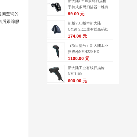
新大陆OY10条码扫描枪
手持式条码扫描器一维有
线扫描枪
99.00 元
追溯查询的
售后跟踪服
新版V3.0版本新大陆
OY20-SR二维有线条码扫
描枪
174.00 元
（项目型号）新大陆工业
扫描枪NVH220-HD
1100.00 元
新大陆工业有线扫描枪
NVH100
600.00 元