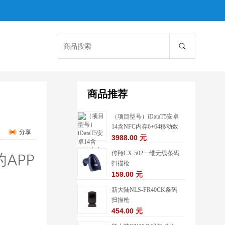
商品推荐
（项目型号）iDataT5安卓
14含NFC内存6+64移动数
分享
据终端5G
3988.00 元
传翔CX-502一维无线条码
扫描枪
159.00 元
新大陆NLS-FR40CK条码
扫描枪
454.00 元