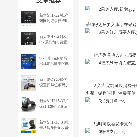
文章推荐
新大陆HR22+扫条
码同时记录扫描时
采购好之后要入库，在采购
间
新大陆HR系列和
OY系列如何设置
扫描GS1码输出括
号
把序列号填入进去后提
OY20扫描条形码
出现前后缺失的解
决办法
新大陆OY20如何
设置扫14位条码少
2.入库完就可以消费
了最后一位
步骤：销售管理--消费开单-
（ITF14、交叉25
新大陆HR15-BT扫
码）
GS1-128少了最后
一位数的问题
新大陆HR15-BT批
结时可以会员卡支付，
量功能及附加功能
设置方法