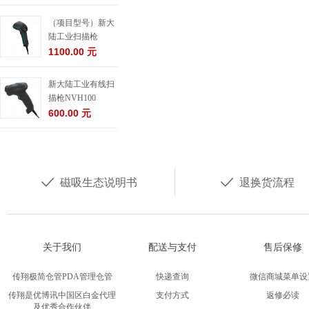
（项目型号）新大
陆工业扫描枪
NVH220-HD
1100.00 元
新大陆工业有线扫
描枪NVH100
600.00 元


磁吸生态说明书
退换货流程
关于我们
配送与支付
售后保修
传翔极简仓管PDA管理仓管
快递查询
微信商城菜单设
传翔是优博讯中国区白金代理
支付方式
返修必读
及优秀合作伙伴