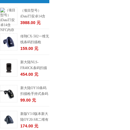
（项目型号）
iDataT5安卓14含
NFC内存6+64移动
3988.00 元
数据终端5G
传翔CX-502一维无
线条码扫描枪
159.00 元
新大陆NLS-
FR40CK条码扫描
枪
454.00 元
新大陆OY10条码
扫描枪手持式条码
扫描器一维有线扫
99.00 元
描枪
新版V3.0版本新大
陆OY20-SR二维有
线条码扫描枪
174.00 元