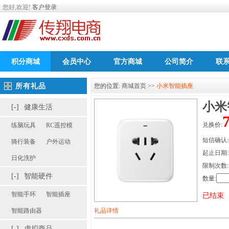
您好,欢迎!
客户登录
积分商城
会员中心
官方商城
公司简介
联
所有礼品
您的位置:
商城首页
>>
小米智能插座
小米
[-]
健康生活
兑换价:
练脑玩具
RC遥控模
短信确认
骑行装备
户外运动
起止日期:201
日化洗护
限制次数:1
[-]
智能硬件
数量:
智能手环
智能插座
已结束
智能路由器
礼品详情
[-]
虚拟商品