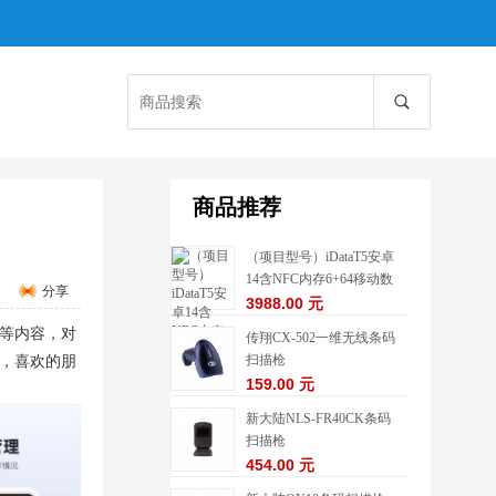
商品推荐
（项目型号）iDataT5安卓
14含NFC内存6+64移动数
分享
据终端5G
3988.00 元
等内容，对
传翔CX-502一维无线条码
扫描枪
，喜欢的朋
159.00 元
新大陆NLS-FR40CK条码
扫描枪
454.00 元