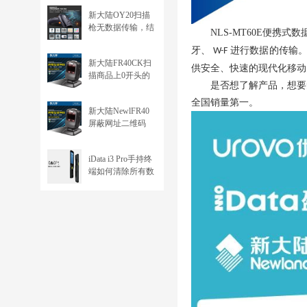
的问题（ECI）
新大陆OY20扫描
枪无数据传输，结
NLS-MT60E
便携式数
束加回车符
牙、
进行数据的传输
W-F
新大陆FR40CK扫
供安全、快速的现代化移动
描商品上0开头的
是否想了解产品，想要
12位条码 缺少0，
只输出11位的问题
全国销量第一。
新大陆NewlFR40
（UPC-A）
屏蔽网址二维码
iData i3 Pro手持终
端如何清除所有数
据