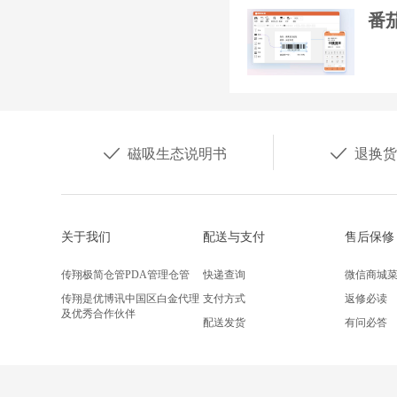
番茄


磁吸生态说明书
退换货
关于我们
配送与支付
售后保修
传翔极简仓管PDA管理仓管
快递查询
微信商城
传翔是优博讯中国区白金代理
支付方式
返修必读
及优秀合作伙伴
配送发货
有问必答
传翔2022年招贤纳士，职等你
来！