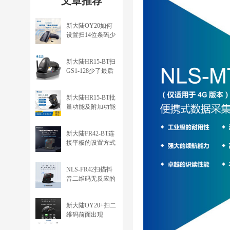
文章推荐
新大陆OY20如何
设置扫14位条码少
了最后一位
（ITF14、交叉25
新大陆HR15-BT扫
码）
GS1-128少了最后
一位数的问题
新大陆HR15-BT批
量功能及附加功能
设置方法
新大陆FR42-BT连
接平板的设置方式
NLS-FR42扫描抖
音二维码无反应的
解决方法
新大陆OY20+扫二
维码前面出现
\000026 或 \000029