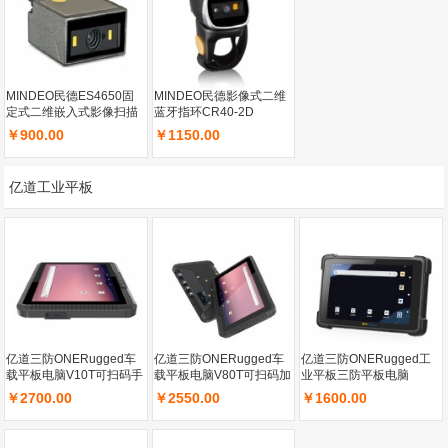
MINDEO民德ES4650固
MINDEO民德影像式二维
定式二维嵌入式影像扫描
蓝牙指环CR40-2D
器2米USB接口
￥900.00
￥1150.00
亿道工业平板
亿道三防ONERugged车
亿道三防ONERugged车
亿道三防ONERugged工
载平板电脑V10T可扫码手
载平板电脑V80T可扫码加
业平板三防平板电脑
持加固工业平板电脑
固工业平板电脑Android
M81X高亮屏幕8英寸手持
￥2700.00
￥2550.00
￥1600.00
Android 12(GMS) 操作系
12(GMS) 操作系统
终端PDAAndriod14系统
统
WiFi蓝牙4G全网通