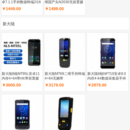
卓7.1.1手持数据终端2/16
维国产头N2030无前置摄
像头2+16不带NFC
￥1449.00
￥1499.00
新大陆
新大陆8核MT95L安卓11
新大陆MT69二维手持终端
新大陆8核NFT10安卓9.0
内存4+64带nfc带前置摄
4+64无腕带
内存4-64数据采集器手持
像头带保护套不含腕带
终端带指纹前后置摄像头
￥3000.00
￥3179.00
￥2979.00