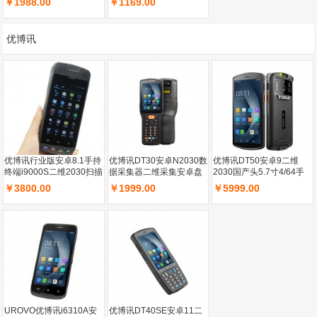
￥1988.00
￥1169.00
机扫描把枪
持机盘点机
优博讯
优博讯行业版安卓8.1手持
优博讯DT30安卓N2030数
优博讯DT50安卓9二维
终端i9000S二维2030扫描
据采集器二维采集安卓盘
2030国产头5.7寸4/64手
头内存2+16（30mm纸
点仓库国产头
持终端盘点机
￥3800.00
￥1999.00
￥5999.00
仓）500万后置摄像头
UROVO优博讯i6310A安
优博讯DT40SE安卓11二