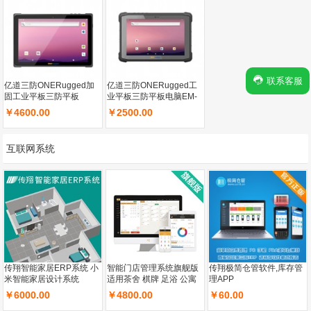
联系客服
亿道三防ONERugged加
亿道三防ONERugged工
固工业平板三防平板
业平板三防平板电脑EM-
M195T可扫码手持加固平
M11T手持终端10.1英寸
￥4600.00
￥2500.00
板电脑Android 11(GMS)
PDA数据采集器安卓12触
操作系统
屏一体机车载移动
互联网系统
传翔智能家居ERP系统 小
智能门店管理系统旗舰版
传翔极简仓管软件,库存管
米智能家居设计系统
适用茶舍 棋牌 足浴 公寓
理APP
书吧
￥6000.00
￥4800.00
￥60.00