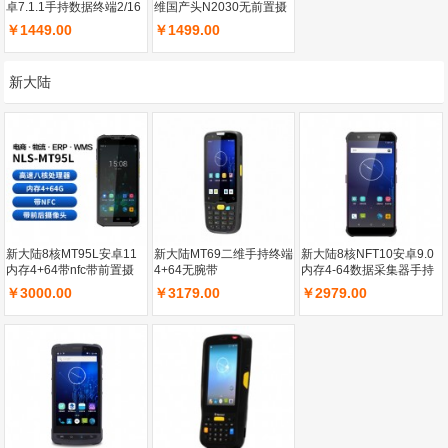
卓7.1.1手持数据终端2/16
维国产头N2030无前置摄
像头2+16不带NFC
￥1449.00
￥1499.00
新大陆
新大陆8核MT95L安卓11
新大陆MT69二维手持终端
新大陆8核NFT10安卓9.0
内存4+64带nfc带前置摄
4+64无腕带
内存4-64数据采集器手持
像头带保护套不含腕带
终端带指纹前后置摄像头
￥3000.00
￥3179.00
￥2979.00