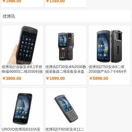
￥1988.00
￥1169.00
机扫描把枪
持机盘点机
优博讯
优博讯行业版安卓8.1手持
优博讯DT30安卓N2030数
优博讯DT50安卓9二维
终端i9000S二维2030扫描
据采集器二维采集安卓盘
2030国产头5.7寸4/64手
头内存2+16（30mm纸
点仓库国产头
持终端盘点机
￥3800.00
￥1999.00
￥5999.00
仓）500万后置摄像头
UROVO优博讯i6310A安
优博讯DT40SE安卓11二