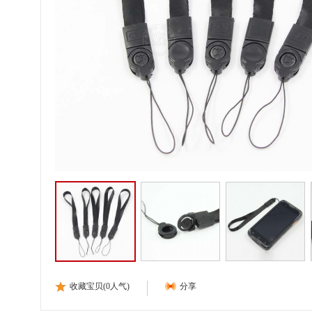
收藏宝贝(
0
人气)
分享